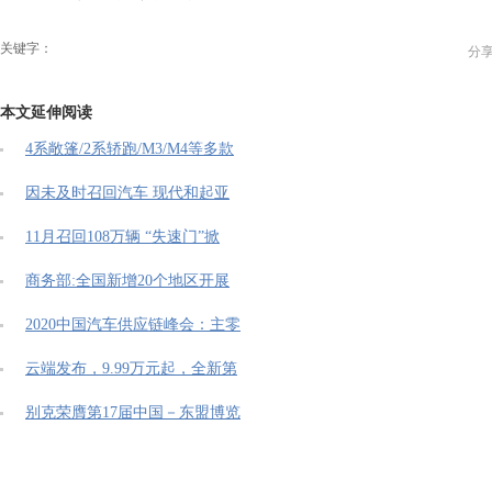
关键字：
分
本文延伸阅读
4系敞篷/2系轿跑/M3/M4等多款
因未及时召回汽车 现代和起亚
11月召回108万辆 “失速门”掀
商务部:全国新增20个地区开展
2020中国汽车供应链峰会：主零
云端发布，9.99万元起，全新第
别克荣膺第17届中国－东盟博览