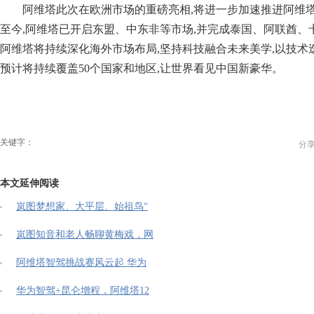
阿维塔此次在欧洲市场的重磅亮相,将进一步加速推进阿维塔
至今,阿维塔已开启东盟、中东非等市场,并完成泰国、阿联酋、
阿维塔将持续深化海外市场布局,坚持科技融合未来美学,以技术迭代
预计将持续覆盖50个国家和地区,让世界看见中国新豪华。
关键字：
分
本文延伸阅读
岚图梦想家、大平层、始祖鸟“
岚图知音和老人畅聊黄梅戏，网
阿维塔智驾挑战赛风云起 华为
华为智驾+昆仑增程，阿维塔12